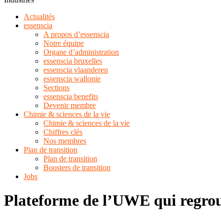
Actualités
essenscia
A propos d’essenscia
Notre équipe
Organe d’administration
essenscia bruxelles
essenscia vlaanderen
essenscia wallonie
Sections
essenscia benefits
Devenir membre
Chimie & sciences de la vie
Chimie & sciences de la vie
Chiffres clés
Nos membres
Plan de transition
Plan de transition
Boosters de transition
Jobs
Plateforme de l’UWE qui regroupe