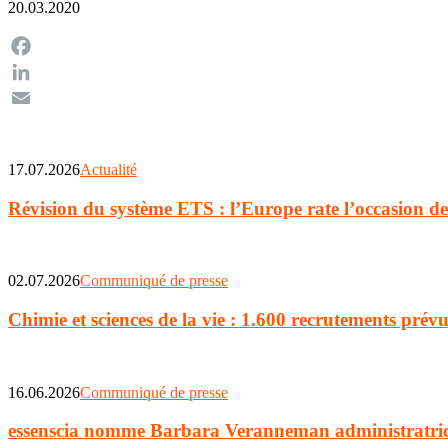
20.03.2020
Facebook
LinkedIn
Email
Primary
Sidebar
17.07.2026
Actualité
Révision du système ETS : l’Europe rate l’occasion de c
02.07.2026
Communiqué de presse
Chimie et sciences de la vie : 1.600 recrutements pré
16.06.2026
Communiqué de presse
essenscia nomme Barbara Veranneman administratric